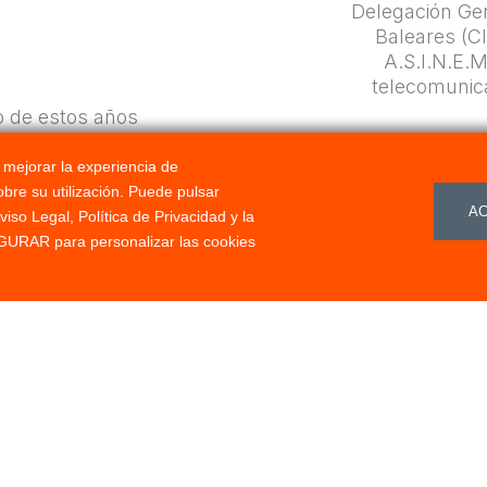
Delegación Gen
Baleares (C
A.S.I.N.E.
telecomunica
o de estos años
 relaciones de
 Endesa.
a mejorar la experiencia de
r a nuestros
obre su utilización. Puede pulsar
A
omercializadoras
so Legal, Política de Privacidad y la
URAR para personalizar las cookies