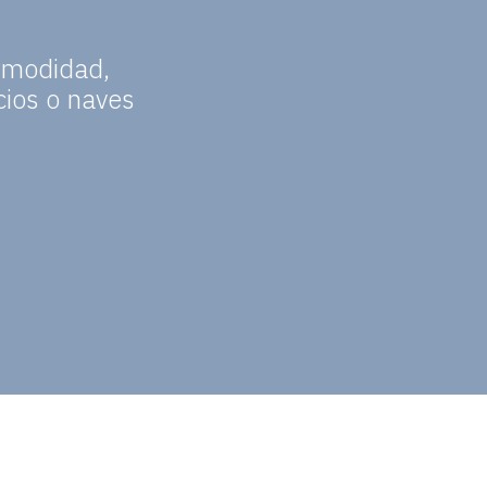
omodidad,
cios o naves