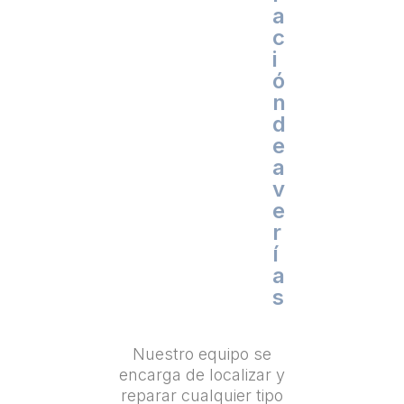
a
c
i
ó
n
d
e
a
v
e
r
í
a
s
Nuestro equipo se
encarga de localizar y
reparar cualquier tipo