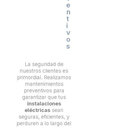
e
n
t
i
v
o
s
La seguridad de
nuestros clientes es
primordial. Realizamos
mantenimientos
preventivos para
garantizar que tus
instalaciones
eléctricas
sean
seguras, eficientes, y
perduren a lo largo del