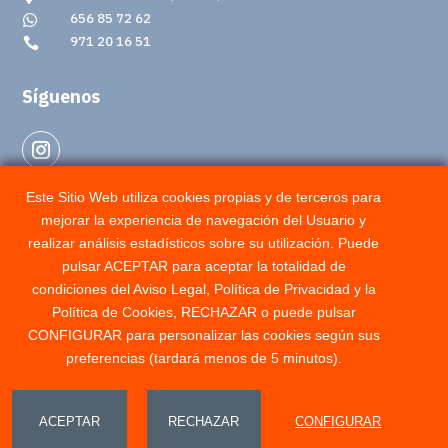
656 85 72 62

971 20 16 51

Síguenos
Este Sitio Web utiliza cookies propias y de terceros para
mejorar la experiencia de navegación del Usuario y
Partners
realizar análisis estadísticos sobre su utilización. Puede
pulsar ACEPTAR para aceptar la totalidad de
condiciones del Aviso Legal, Política de Privacidad y la
Política de Cookies, RECHAZAR o puede pulsar
CONFIGURAR para personalizar las cookies según sus
preferencias (tardará menos de 5 minutos).
Electrica Establiments, S.L © 2025 All rights reserved. Designed
¿Cómo puedo ayudarte?
ACEPTAR
RECHAZAR
CONFIGURAR
by W34Marketing. ·
Privacy Policy
·
Legal Notice
·
Cookies