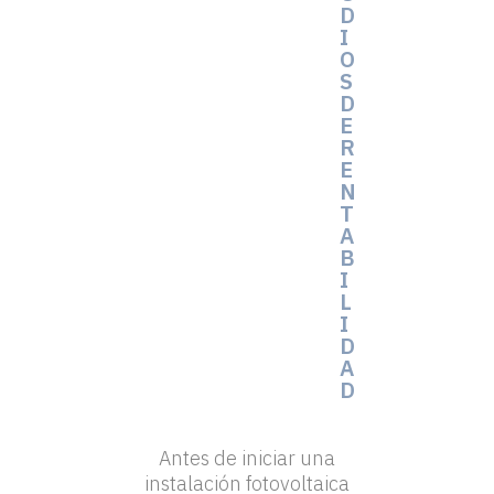
D
I
O
S
D
E
R
E
N
T
A
B
I
L
I
D
A
D
Antes de iniciar una
instalación fotovoltaica