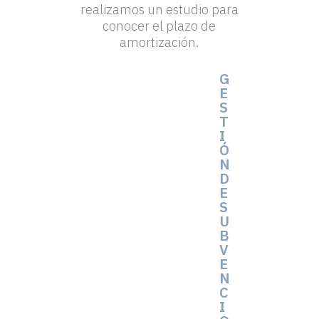
realizamos un estudio para
conocer el plazo de
amortización.
G
E
S
T
I
Ó
N
D
E
S
U
B
V
E
N
C
I