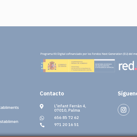
Contacto
Síguen
L'infant Ferrán 4,

tabliments
07010, Palma
656 85 72 62

stablimen
971 20 16 51
