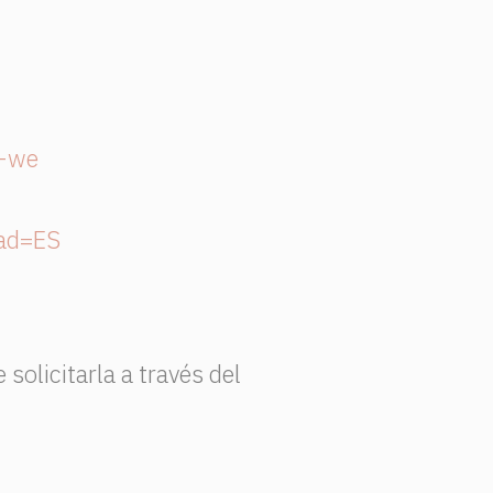
s-we
;ad=ES
solicitarla a través del